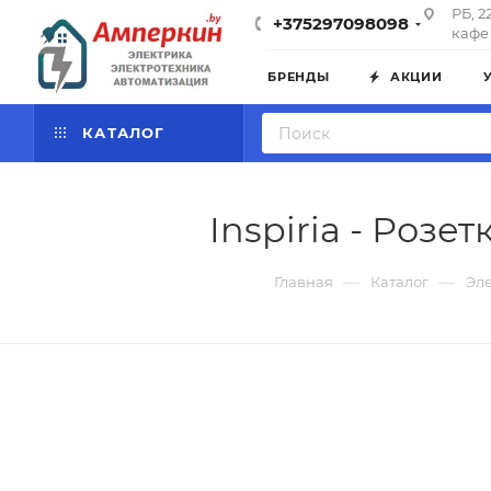
РБ, 2
+375297098098
кафе 
БРЕНДЫ
АКЦИИ
КАТАЛОГ
Inspiria - Розет
—
—
Главная
Каталог
Эл