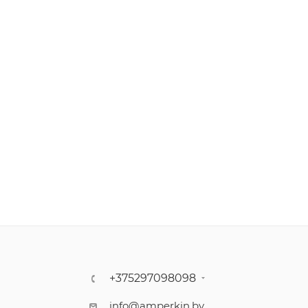
+375297098098
info@amperkin.by