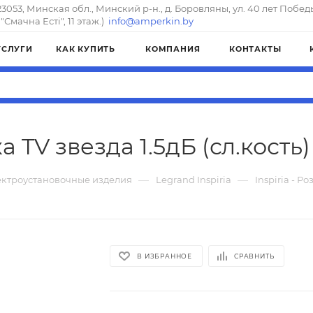
23053, Минская обл., Минский р-н., д. Боровляны, ул. 40 лет Побед
"Смачна Естi", 11 этаж.)
info@amperkin.by
УСЛУГИ
КАК КУПИТЬ
КОМПАНИЯ
КОНТАКТЫ
ка TV звезда 1.5дБ (сл.кость
—
—
ектроустановочные изделия
Legrand Inspiria
Inspiria - Ро
В ИЗБРАННОЕ
СРАВНИТЬ