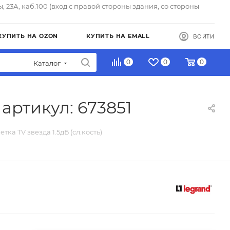
ы, 23А, каб.100 (вход с правой стороны здания, со стороны
КУПИТЬ НА OZON
КУПИТЬ НА EMALL
ВОЙТИ
0
0
0
Каталог
) артикул: 673851
зетка TV звезда 1.5дБ (сл.кость)