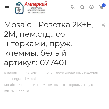
0
Mosaic - Розетка 2K+E,
2M, нем.стд., со
шторками, пруж.
клеммы, белый
артикул: 077401
—
—
Главная
Каталог
Электроустановочные изделия
—
—
Legrand Mosaic
Mosaic - Розетка 2K+E, 2M, нем.стд., со шторками, пруж.
клеммы, белый