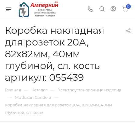
0
Коробка накладная
для розеток 20А,
82х82мм, 40мм
глубиной, сл. кость
артикул: 055439
—
—
Главная
Каталог
Электроустановочные изделия
—
—
Mutlusan Candela
Коробка накладная для розеток 20А, 82х82мм, 40мм
глубиной, сл. кость