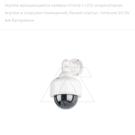
Муляж вращающейся камеры Virone c LED-индикатором,
внутри и снаружи помещений, белый корпус, питание 2x1,5V
AA-батарейки