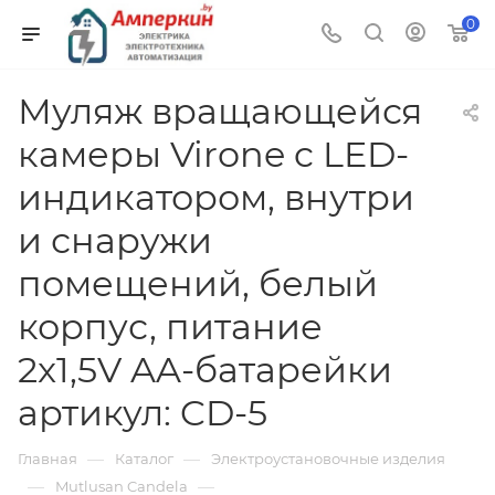
0
Муляж вращающейся
камеры Virone c LED-
индикатором, внутри
и снаружи
помещений, белый
корпус, питание
2x1,5V AA-батарейки
артикул: CD-5
—
—
Главная
Каталог
Электроустановочные изделия
—
—
Mutlusan Candela