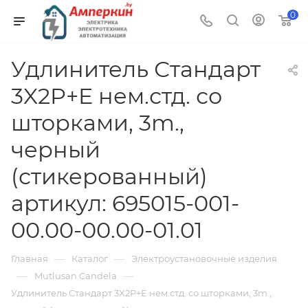
0
Удлинитель Стандарт
3X2P+E нем.стд. со
шторками, 3m.,
черный
(стикерованный)
артикул: 695015-001-
00.00-00.00-01.01
—
—
Главная
Каталог
Электроустановочные изделия
—
—
Mutlusan Candela
Удлинитель Стандарт 3X2P+E нем.стд. со шторками, 3m.,