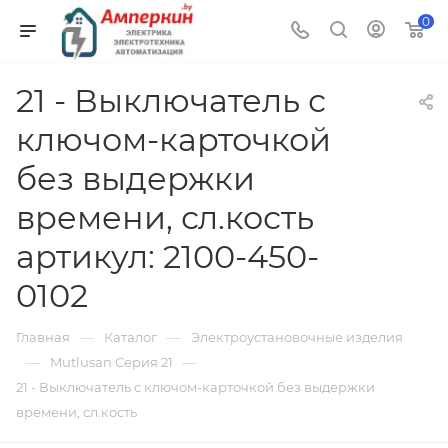
0
21 - Выключатель с
ключом-карточкой
без выдержки
времени, сл.кость
артикул: 2100-450-
0102
—
—
Главная
Каталог
Электроустановочные изделия
—
—
Mutlusan Серия 21
21 - Выключатель с ключом-карточкой без выдержки
времени, сл.кость