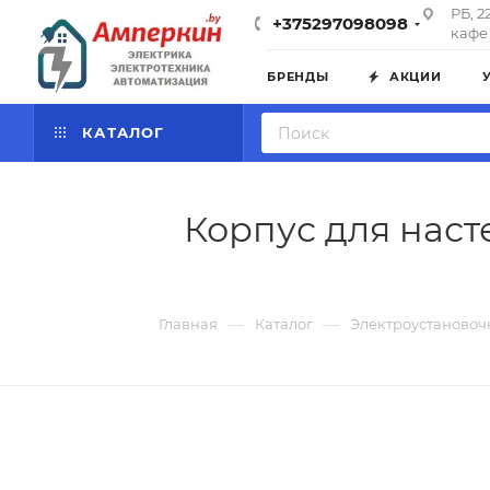
РБ, 2
+375297098098
кафе 
БРЕНДЫ
АКЦИИ
КАТАЛОГ
Корпус для наст
—
—
Главная
Каталог
Электроустановоч