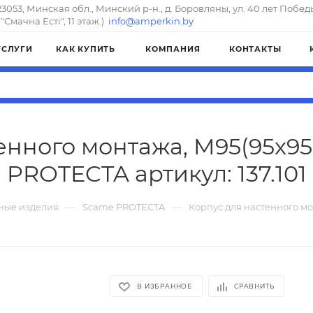
23053, Минская обл., Минский р-н., д. Боровляны, ул. 40 лет Побед
"Смачна Естi", 11 этаж.)
info@amperkin.by
УСЛУГИ
КАК КУПИТЬ
КОМПАНИЯ
КОНТАКТЫ
енного монтажа, M95(95x95
PROTECTA артикул: 137.101
—
—
ные изделия
Scame PROTECTA
Корпус для настенного мо
В ИЗБРАННОЕ
СРАВНИТЬ