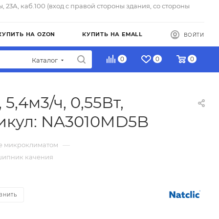
ы, 23А, каб.100 (вход с правой стороны здания, со стороны
КУПИТЬ НА OZON
КУПИТЬ НА EMALL
ВОЙТИ
0
0
0
Каталог
,4м3/ч, 0,55Вт,
тикул: NA3010MD5B
—
ие микроклиматом
одшипник качения
ВНИТЬ