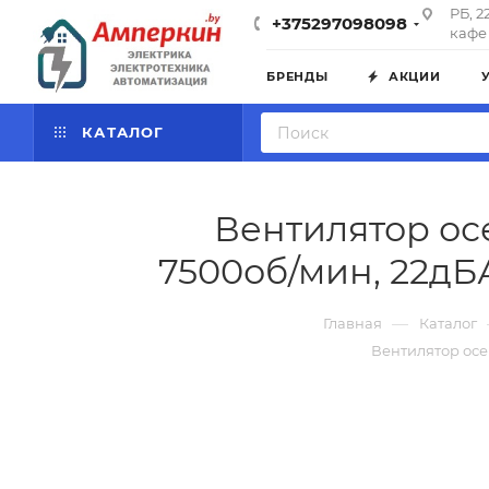
РБ, 2
+375297098098
кафе 
БРЕНДЫ
АКЦИИ
КАТАЛОГ
Вентилятор осе
7500об/мин, 22дБ
—
Главная
Каталог
Вентилятор осев