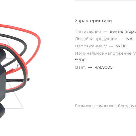
Характеристики
Тип изделия
—
вентилятор 
Линейка продукции
—
NA
Напряжение, V
—
5VDC
Номинальное напряжение, 
5VDC
Цвет.
—
RAL9005
Возможен самовывоз, Сегодня 