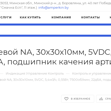
23053, Минская обл., Минский р-н., д. Боровляны, ул. 40 лет Побед
"Смачна Естi", 11 этаж.)
info@amperkin.by
УСЛУГИ
КАК КУПИТЬ
КОМПАНИЯ
КОНТАКТЫ
вой NA, 30x30x10мм, 5VDC, 5
А, подшипник качения ар
—
—
Индикация Управление Контроль
Контроль и управлен
ой NA, 30x30x10мм, 5VDC, 5,4м3/ч, 0,55Вт, 7500об/мин, 22дБА, п
В ИЗБРАННОЕ
СРА