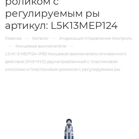
роликом с
регулируемым ры
артикул: L5K13MEP124
—
—
Главная
Каталог
Индикация Управление Контроль
—
—
Концевые выключатели
L5-K1-3-MEP124-IP65 Концевой выключатель мгновенного
действия (1НЗ+1НО) двунаправленный с пластиковой
консолью и пластиковым роликом с регулируемым ры