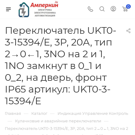
0
Переключатель UKT0-
3-15394/E, 3P, 20A, тип
2→0←1, 3NO на 2 и 1,
1NO замкнут в 0_1 и
0_2, на дверь, фронт
IP65 артикул: UKT0-3-
15394/E
—
—
Главная
Каталог
Индикация Управление Контроль
—
—
Кулачковые и аварийные переключатели
Переключатель UKT0-3-15394/E, 3P, 20A, тип 2→0←1, 3NO на 2