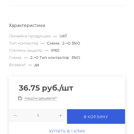
Характеристики
Линейка продукции
—
UKT
Тип контактов
—
Схема : 2->0 3NO
Степень защиты
—
IP65
Схема
—
2->0 Тип контактов : 3NO
Возврат
—
да
36.75
руб.
/шт
Нашли дешевле?
В КОРЗИНУ
КУПИТЬ В 1 КЛИК