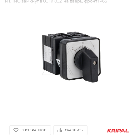
и 1, 1NO замкнут в 0_1 и 0_2, на дверь, фронт IP65
В ИЗБРАННОЕ
СРАВНИТЬ