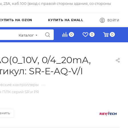
ы, 23А, каб.100 (вход с правой стороны здания, со стороны
КУПИТЬ НА OZON
КУПИТЬ НА EMALL
ВОЙТИ
0
0
0
Каталог
O(0_10V, 0/4_20mA,
тикул: SR-E-AQ-V/I
—
еские контроллеры
ля ПЛК серий SR и PR
ВНИТЬ