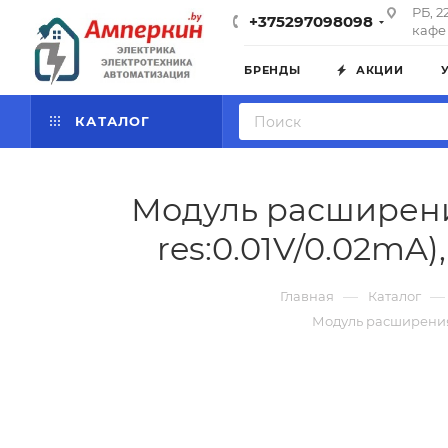
РБ, 2
+375297098098
кафе 
БРЕНДЫ
АКЦИИ
КАТАЛОГ
Модуль расширения
res:0.01V/0.02mA)
—
—
Главная
Каталог
Модуль расширения S