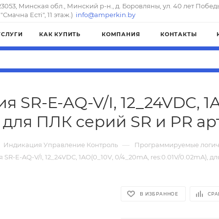
23053, Минская обл., Минский р-н., д. Боровляны, ул. 40 лет Побед
"Смачна Естi", 11 этаж.)
info@amperkin.by
УСЛУГИ
КАК КУПИТЬ
КОМПАНИЯ
КОНТАКТЫ
 SR-E-AQ-V/I, 12_24VDC, 1A
, для ПЛК серий SR и PR ар
—
Индикация Управление Контроль
Программируемые логич
R-E-AQ-V/I, 12_24VDC, 1AO(0_10V, 0/4_20mA, res:0.01V/0.02mA), д
В ИЗБРАННОЕ
СРА