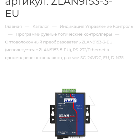
артикул: ZLAN9153-3-
EU
—
—
Главная
Каталог
Индикация Управление Контроль
—
—
Программируемые логические контроллеры
Оптоволоконный преобразователь ZLAN9153-3-EU
(используется с ZLAN9153-5-EU), RS-232/Ethernet в
одномодовое оптоволокно, разъем SC, 24VDC, EU, DIN35