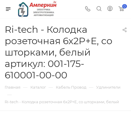
0
Ri-tech - Колодка
розеточная 6x2P+E, со
шторками, белый
артикул: 001-175-
610001-00-00
—
—
—
Главная
Каталог
Кабель Провод
Удлинители
—
Ri-tech - Колодка розеточная 6x2P+E, со шторками, белый