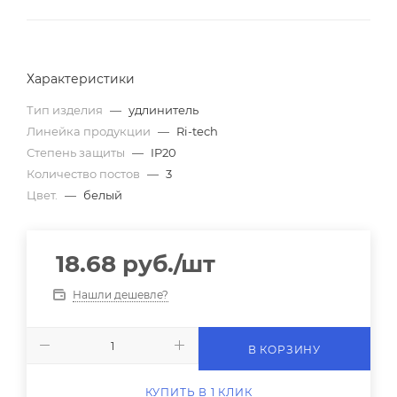
Характеристики
Тип изделия
—
удлинитель
Линейка продукции
—
Ri-tech
Степень защиты
—
IP20
Количество постов
—
3
Цвет.
—
белый
18.68
руб.
/шт
Нашли дешевле?
В КОРЗИНУ
КУПИТЬ В 1 КЛИК