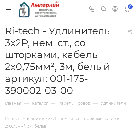
0
Ri-tech - Удлинитель
3x2P, нем. ст., со
шторками, кабель
2x0,75мм², 3м, белый
артикул: 001-175-
390002-03-00
—
—
—
Главная
Каталог
Кабель Провод
Удлинители
—
Ri-tech - Удлинитель 3x2P, нем. ст., со шторками, кабель
2x0,75мм², 3м, белый