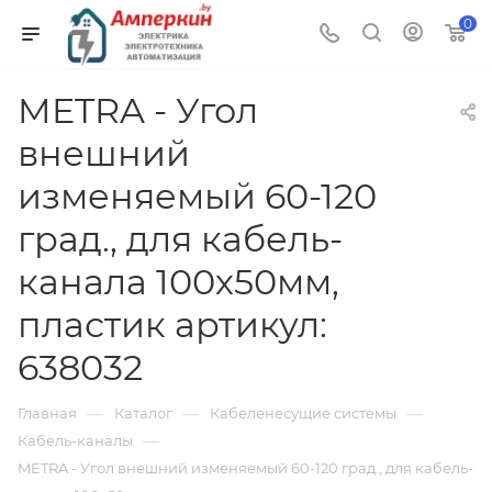
0
METRA - Угол
внешний
изменяемый 60-120
град., для кабель-
канала 100х50мм,
пластик артикул:
638032
—
—
—
Главная
Каталог
Кабеленесущие системы
—
Кабель-каналы
METRA - Угол внешний изменяемый 60-120 град., для кабель-