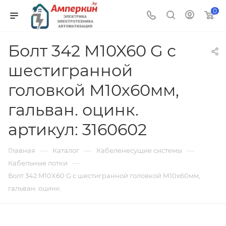
0
Болт 342 M10X60 G с
шестигранной
головкой М10х60мм,
гальван. оцинк.
артикул: 3160602
—
—
—
Главная
Каталог
Кабеленесущие системы
—
Кабельные лотки
Болт 342 M10X60 G с шестигранной головкой М10х60мм,
гальван. оцинк.