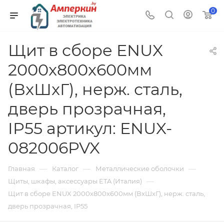
0
Щит в сборе ENUX
2000x800x600мм
(ВxШxГ), нерж. сталь,
дверь прозрачная,
IP55 артикул: ENUX-
082006PVX
—
—
—
Главная
Каталог
Металлические оболочки
—
Щиты, шкафы, аксессуары ETA (Италия)
Щит в сборе ENUX 2000x800x600мм (ВxШxГ), нерж. сталь,
дверь прозрачная, IP55