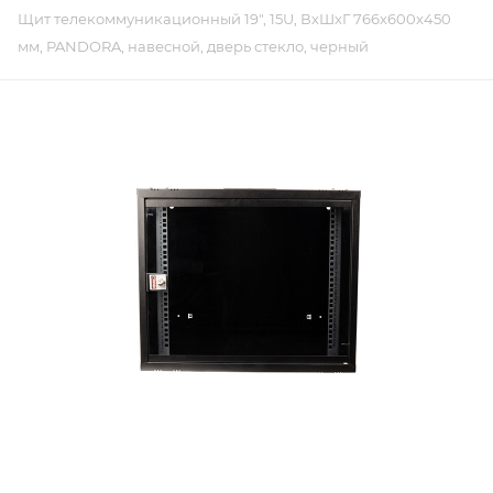
Щит телекоммуникационный 19", 15U, ВxШxГ 766x600x450
мм, PANDORA, навесной, дверь стекло, черный