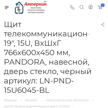
0
Щит
телекоммуникационный
19", 15U, ВxШxГ
766x600x450 мм,
PANDORA, навесной,
дверь стекло, черный
артикул: LN-PND-
15U6045-BL
—
—
—
Главная
Каталог
Металлические оболочки
—
Щиты телекоммуникационные и стойки