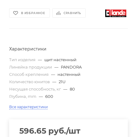
В ИЗБРАННОЕ
СРАВНИТЬ
Характеристики
Тип изделия
—
щит настенный
Линейка продукции
—
PANDORA
Способ крепления
—
настенный
Количество юнитов
—
21U
Несущая способность, кг
—
80
Глубина, mm
—
600
Все характеристики
596.65
руб.
/шт