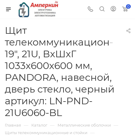
0
Щит
телекоммуникационный
19", 21U, ВxШxГ
1033x600x600 мм,
PANDORA, навесной,
дверь стекло, черный
артикул: LN-PND-
21U6060-BL
—
—
—
Главная
Каталог
Металлические оболочки
—
Щиты телекоммуникационные и стойки