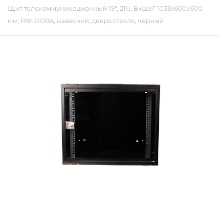
Щит телекоммуникационный 19", 21U, ВxШxГ 1033x600x600
мм, PANDORA, навесной, дверь стекло, черный