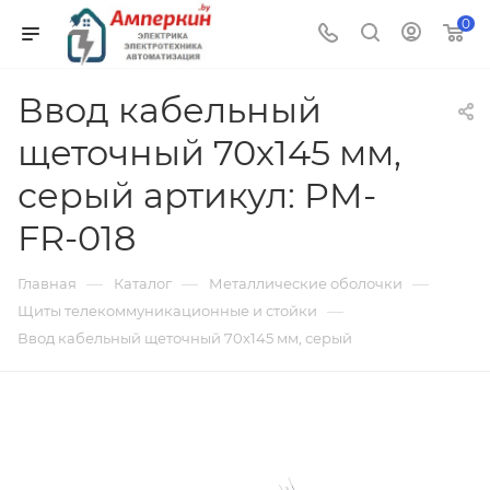
0
Ввод кабельный
щеточный 70х145 мм,
серый артикул: PM-
FR-018
—
—
—
Главная
Каталог
Металлические оболочки
—
Щиты телекоммуникационные и стойки
Ввод кабельный щеточный 70х145 мм, серый