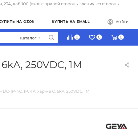
ы, 23А, каб.100 (вход с правой стороны здания, со стороны
КУПИТЬ НА OZON
КУПИТЬ НА EMALL
ВОЙТИ
0
0
0
Каталог
, 6kA, 250VDC, 1M
DC-1P-4C, 1P, 4A, хар-ка C, 6kA, 250VDC, 1M