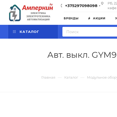
РБ, 2
+375297098098
кафе 
БРЕНДЫ
АКЦИИ
КАТАЛОГ
Авт. выкл. GYM9H
—
—
Главная
Каталог
Модульное обор