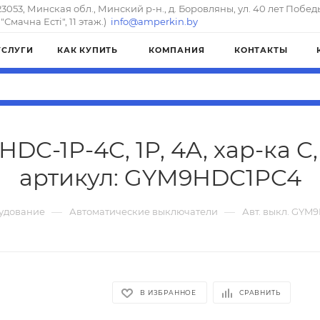
23053, Минская обл., Минский р-н., д. Боровляны, ул. 40 лет Побед
"Смачна Естi", 11 этаж.)
info@amperkin.by
УСЛУГИ
КАК КУПИТЬ
КОМПАНИЯ
КОНТАКТЫ
DC-1P-4C, 1P, 4A, хар-ка C
артикул: GYM9HDC1PC4
—
—
удование
Автоматические выключатели
Авт. выкл. GYM9H
В ИЗБРАННОЕ
СРАВНИТЬ