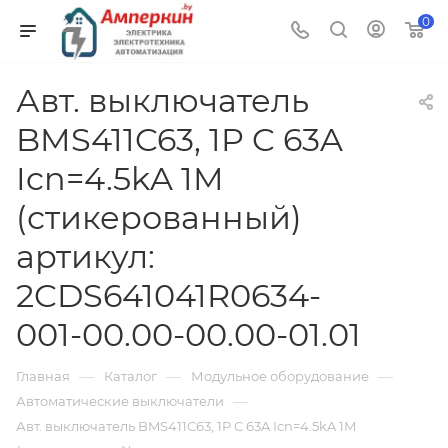
0
Авт. выключатель
BMS411C63, 1P C 63A
Icn=4.5kA 1M
(стикерованный)
артикул:
2CDS641041R0634-
001-00.00-00.00-01.01
—
—
—
Главная
Каталог
Модульное оборудование
—
Автоматические выключатели
Авт. выключатель BMS411C63, 1P C 63A Icn=4.5kA 1M