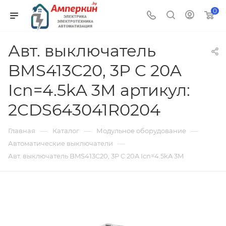
0
Авт. выключатель
BMS413C20, 3P C 20A
Icn=4.5kA 3M артикул:
2CDS643041R0204
—
—
—
Главная
Каталог
Модульное оборудование
—
Автоматические выключатели
Авт. выключатель BMS413C20, 3P C 20A Icn=4.5kA 3M