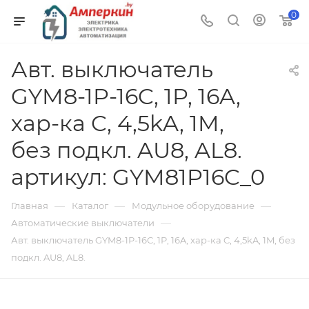
0
Авт. выключатель
GYM8-1P-16C, 1P, 16A,
хар-ка C, 4,5kA, 1M,
без подкл. AU8, AL8.
артикул: GYM81P16C_0
—
—
—
Главная
Каталог
Модульное оборудование
—
Автоматические выключатели
Авт. выключатель GYM8-1P-16C, 1P, 16A, хар-ка C, 4,5kA, 1M, без
подкл. AU8, AL8.