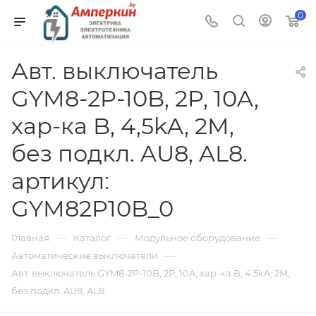
0
Авт. выключатель
GYM8-2P-10B, 2P, 10A,
хар-ка B, 4,5kA, 2M,
без подкл. AU8, AL8.
артикул:
GYM82P10B_0
—
—
—
Главная
Каталог
Модульное оборудование
—
Автоматические выключатели
Авт. выключатель GYM8-2P-10B, 2P, 10A, хар-ка B, 4,5kA, 2M,
без подкл. AU8, AL8.