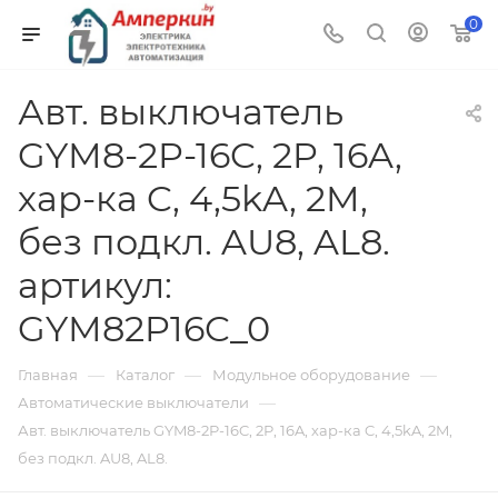
0
Авт. выключатель
GYM8-2P-16C, 2P, 16A,
хар-ка C, 4,5kA, 2M,
без подкл. AU8, AL8.
артикул:
GYM82P16C_0
—
—
—
Главная
Каталог
Модульное оборудование
—
Автоматические выключатели
Авт. выключатель GYM8-2P-16C, 2P, 16A, хар-ка C, 4,5kA, 2M,
без подкл. AU8, AL8.