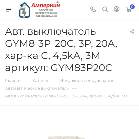
0
Авт. выключатель
GYM8-3P-20C, 3P, 20A,
хар-ка C, 4,5kA, 3M
артикул: GYM83P20C
—
—
—
Главная
Каталог
Модульное оборудование
—
Автоматические выключатели
Авт. выключатель GYM8-3P-20C, 3P, 20A, хар-ка C, 4,5kA, 3M