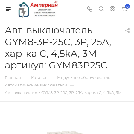
0
Авт. выключатель
GYM8-3P-25C, 3P, 25A,
хар-ка C, 4,5kA, 3M
артикул: GYM83P25C
—
—
—
Главная
Каталог
Модульное оборудование
—
Автоматические выключатели
Авт. выключатель GYM8-3P-25C, 3P, 25A, хар-ка C, 4,5kA, 3M