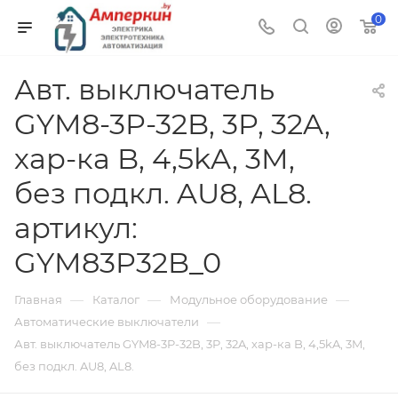
0
Авт. выключатель
GYM8-3P-32B, 3P, 32A,
хар-ка B, 4,5kA, 3M,
без подкл. AU8, AL8.
артикул:
GYM83P32B_0
—
—
—
Главная
Каталог
Модульное оборудование
—
Автоматические выключатели
Авт. выключатель GYM8-3P-32B, 3P, 32A, хар-ка B, 4,5kA, 3M,
без подкл. AU8, AL8.