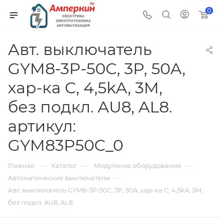
0
Авт. выключатель
GYM8-3P-50C, 3P, 50A,
хар-ка C, 4,5kA, 3M,
без подкл. AU8, AL8.
артикул:
GYM83P50C_0
—
—
—
Главная
Каталог
Модульное оборудование
—
Автоматические выключатели
Авт. выключатель GYM8-3P-50C, 3P, 50A, хар-ка C, 4,5kA, 3M,
без подкл. AU8, AL8.