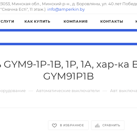
23053, Минская обл., Минский р-н., д. Боровляны, ул. 40 лет Побед
"Смачна Естi", 11 этаж.)
info@amperkin.by
УСЛУГИ
КАК КУПИТЬ
КОМПАНИЯ
КОНТАКТЫ
GYM9-1P-1B, 1P, 1A, хар-ка B
GYM91P1B
—
—
борудование
Автоматические выключатели
Авт. выключат
В ИЗБРАННОЕ
СРАВНИТЬ