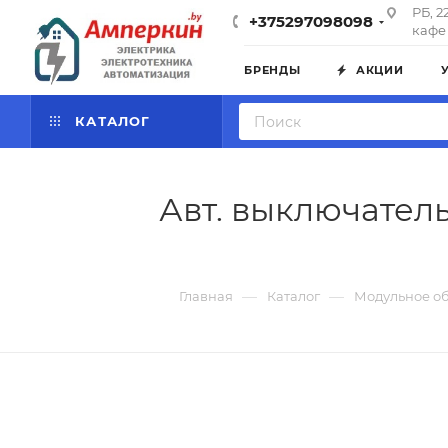
РБ, 2
+375297098098
кафе 
БРЕНДЫ
АКЦИИ
КАТАЛОГ
Авт. выключатель 
—
—
Главная
Каталог
Модульное о