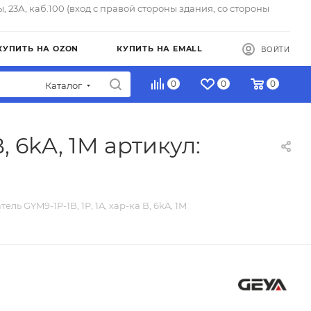
ы, 23А, каб.100 (вход с правой стороны здания, со стороны
КУПИТЬ НА OZON
КУПИТЬ НА EMALL
ВОЙТИ
0
0
0
Каталог
, 6kA, 1M артикул:
ель GYM9-1P-1B, 1P, 1A, хар-ка B, 6kA, 1M