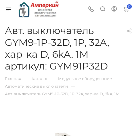
0
Авт. выключатель
GYM9-1P-32D, 1P, 32A,
хар-ка D, 6kA, 1M
артикул: GYM91P32D
—
—
—
Главная
Каталог
Модульное оборудование
—
Автоматические выключатели
Авт. выключатель GYM9-1P-32D, 1P, 32A, хар-ка D, 6kA, 1M