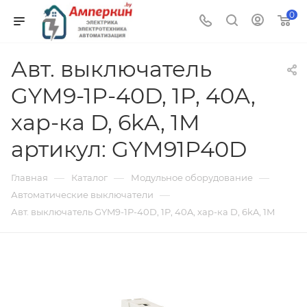
0
Авт. выключатель
GYM9-1P-40D, 1P, 40A,
хар-ка D, 6kA, 1M
артикул: GYM91P40D
—
—
—
Главная
Каталог
Модульное оборудование
—
Автоматические выключатели
Авт. выключатель GYM9-1P-40D, 1P, 40A, хар-ка D, 6kA, 1M