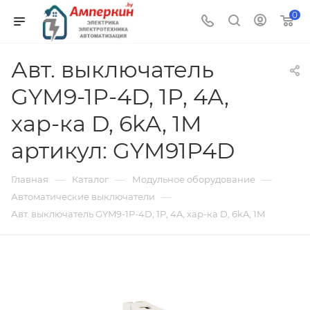
0
Авт. выключатель
GYM9-1P-4D, 1P, 4A,
хар-ка D, 6kA, 1M
артикул: GYM91P4D
—
—
—
Главная
Каталог
Модульное оборудование
—
Автоматические выключатели
Авт. выключатель GYM9-1P-4D, 1P, 4A, хар-ка D, 6kA, 1M