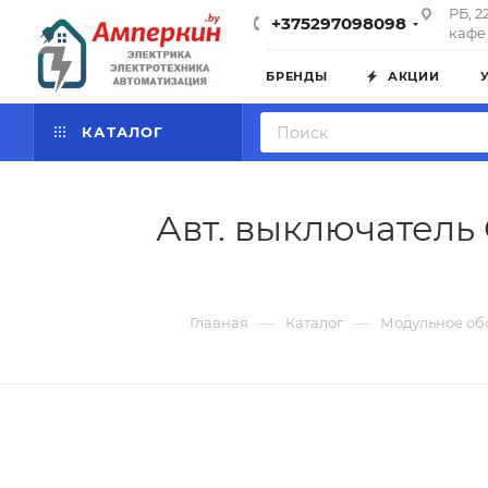
РБ, 2
+375297098098
кафе 
БРЕНДЫ
АКЦИИ
КАТАЛОГ
Авт. выключатель G
—
—
Главная
Каталог
Модульное об