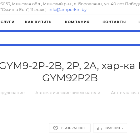
23053, Минская обл., Минский р-н., д. Боровляны, ул. 40 лет Побед
"Смачна Естi", 11 этаж.)
info@amperkin.by
УСЛУГИ
КАК КУПИТЬ
КОМПАНИЯ
КОНТАКТЫ
YM9-2P-2B, 2P, 2A, хар-ка 
GYM92P2B
—
—
орудование
Автоматические выключатели
Авт. выключат
В ИЗБРАННОЕ
СРАВНИТЬ