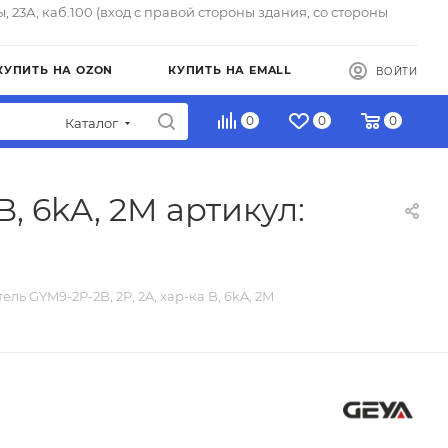
ы, 23А, каб.100 (вход с правой стороны здания, со стороны
КУПИТЬ НА OZON
КУПИТЬ НА EMALL
ВОЙТИ
0
0
0
Каталог
B, 6kA, 2M артикул:
ель GYM9-2P-2B, 2P, 2A, хар-ка B, 6kA, 2M