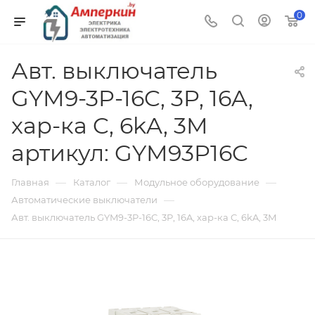
0
Авт. выключатель
GYM9-3P-16C, 3P, 16A,
хар-ка C, 6kA, 3M
артикул: GYM93P16C
—
—
—
Главная
Каталог
Модульное оборудование
—
Автоматические выключатели
Авт. выключатель GYM9-3P-16C, 3P, 16A, хар-ка C, 6kA, 3M