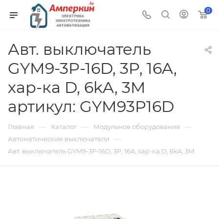
0
Авт. выключатель
GYM9-3P-16D, 3P, 16A,
хар-ка D, 6kA, 3M
артикул: GYM93P16D
—
—
—
Главная
Каталог
Модульное оборудование
—
Автоматические выключатели
Авт. выключатель GYM9-3P-16D, 3P, 16A, хар-ка D, 6kA, 3M