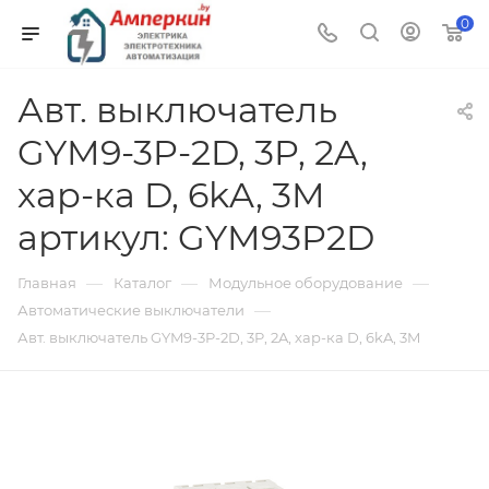
0
Авт. выключатель
GYM9-3P-2D, 3P, 2A,
хар-ка D, 6kA, 3M
артикул: GYM93P2D
—
—
—
Главная
Каталог
Модульное оборудование
—
Автоматические выключатели
Авт. выключатель GYM9-3P-2D, 3P, 2A, хар-ка D, 6kA, 3M