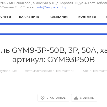
23053, Минская обл., Минский р-н., д. Боровляны, ул. 40 лет Побед
"Смачна Естi", 11 этаж.)
info@amperkin.by
УСЛУГИ
КАК КУПИТЬ
КОМПАНИЯ
КОНТАКТЫ
ль GYM9-3P-50B, 3P, 50A, ха
артикул: GYM93P50B
—
—
рудование
Автоматические выключатели
Авт. выключате
В ИЗБРАННОЕ
СРАВНИТЬ