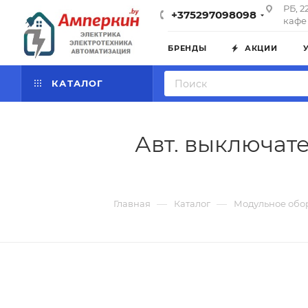
РБ, 2
+375297098098
кафе 
БРЕНДЫ
АКЦИИ
КАТАЛОГ
Авт. выключате
—
—
Главная
Каталог
Модульное обо