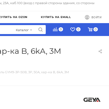
ы, 23А, каб.100 (вход с правой стороны здания, со стороны
КУПИТЬ НА OZON
КУПИТЬ НА EMALL
ВОЙТИ
0
0
0
Каталог
р-ка B, 6kA, 3M
ль GYM9-3P-50B, 3P, 50A, хар-ка B, 6kA, 3M