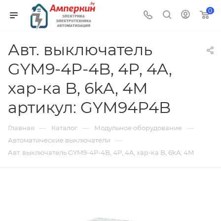
0
Авт. выключатель
GYM9-4P-4B, 4P, 4A,
хар-ка B, 6kA, 4M
артикул: GYM94P4B
—
—
—
Главная
Каталог
Модульное оборудование
—
Автоматические выключатели
Авт. выключатель GYM9-4P-4B, 4P, 4A, хар-ка B, 6kA, 4M