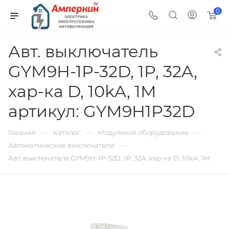
0
Авт. выключатель
GYM9H-1P-32D, 1P, 32A,
хар-ка D, 10kA, 1M
артикул: GYM9H1P32D
—
—
—
Главная
Каталог
Модульное оборудование
—
Автоматические выключатели
Авт. выключатель GYM9H-1P-32D, 1P, 32A, хар-ка D, 10kA, 1M