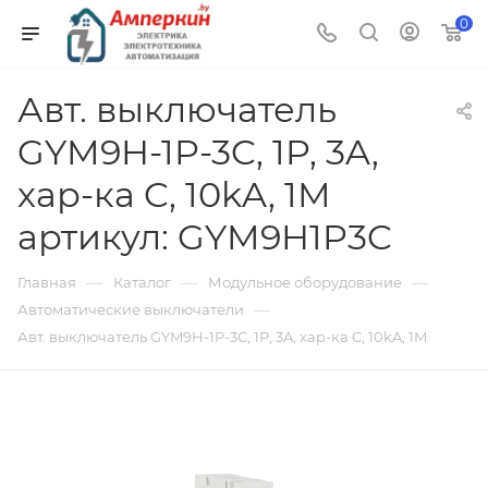
0
Авт. выключатель
GYM9H-1P-3C, 1P, 3A,
хар-ка C, 10kA, 1M
артикул: GYM9H1P3C
—
—
—
Главная
Каталог
Модульное оборудование
—
Автоматические выключатели
Авт. выключатель GYM9H-1P-3C, 1P, 3A, хар-ка C, 10kA, 1M