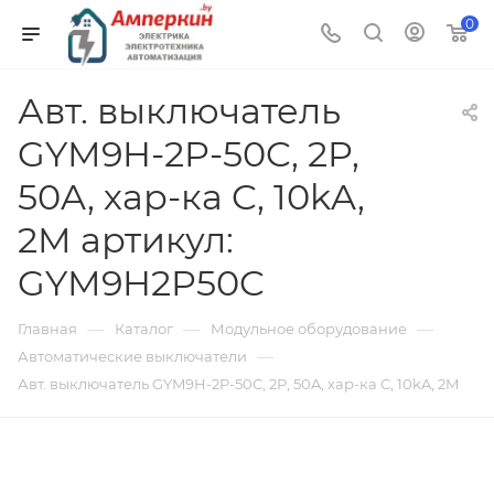
0
Авт. выключатель
GYM9H-2P-50C, 2P,
50A, хар-ка C, 10kA,
2M артикул:
GYM9H2P50C
—
—
—
Главная
Каталог
Модульное оборудование
—
Автоматические выключатели
Авт. выключатель GYM9H-2P-50C, 2P, 50A, хар-ка C, 10kA, 2M