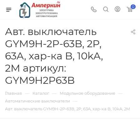
0
Авт. выключатель
GYM9H-2P-63B, 2P,
63A, хар-ка B, 10kA,
2M артикул:
GYM9H2P63B
—
—
—
Главная
Каталог
Модульное оборудование
—
Автоматические выключатели
Авт. выключатель GYM9H-2P-63B, 2P, 63A, хар-ка B, 10kA, 2M