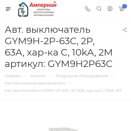
0
Авт. выключатель
GYM9H-2P-63C, 2P,
63A, хар-ка C, 10kA, 2M
артикул: GYM9H2P63C
—
—
—
Главная
Каталог
Модульное оборудование
—
Автоматические выключатели
Авт. выключатель GYM9H-2P-63C, 2P, 63A, хар-ка C, 10kA, 2M