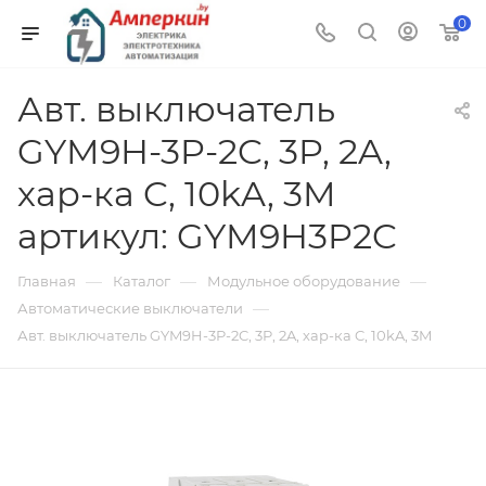
0
Авт. выключатель
GYM9H-3P-2C, 3P, 2A,
хар-ка C, 10kA, 3M
артикул: GYM9H3P2C
—
—
—
Главная
Каталог
Модульное оборудование
—
Автоматические выключатели
Авт. выключатель GYM9H-3P-2C, 3P, 2A, хар-ка C, 10kA, 3M