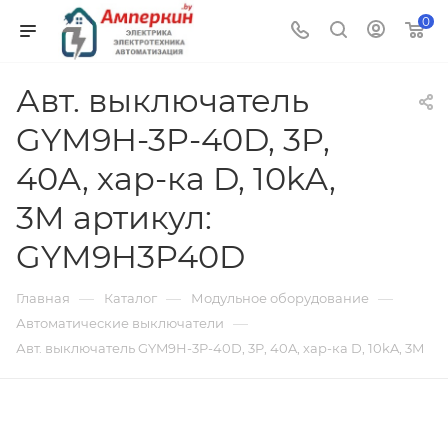
0
Авт. выключатель
GYM9H-3P-40D, 3P,
40A, хар-ка D, 10kA,
3M артикул:
GYM9H3P40D
—
—
—
Главная
Каталог
Модульное оборудование
—
Автоматические выключатели
Авт. выключатель GYM9H-3P-40D, 3P, 40A, хар-ка D, 10kA, 3M