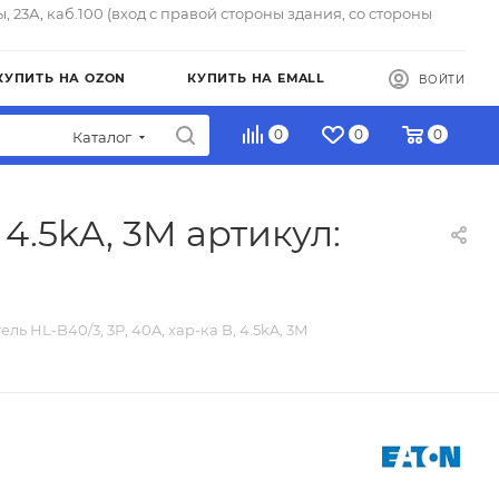
ы, 23А, каб.100 (вход с правой стороны здания, со стороны
КУПИТЬ НА OZON
КУПИТЬ НА EMALL
ВОЙТИ
0
0
0
Каталог
 4.5kA, 3M артикул:
ль HL-B40/3, 3P, 40A, хар-ка B, 4.5kA, 3M