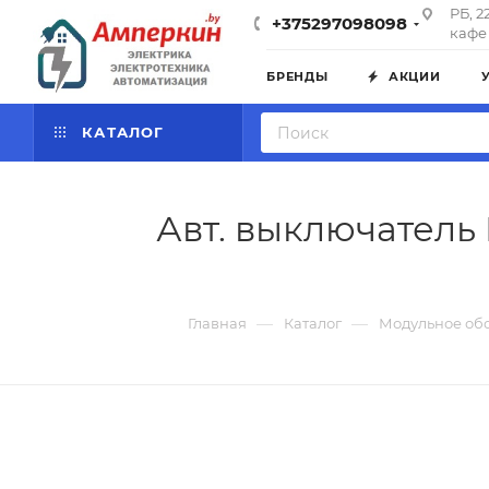
РБ, 2
+375297098098
кафе 
БРЕНДЫ
АКЦИИ
КАТАЛОГ
Авт. выключатель H
—
—
Главная
Каталог
Модульное об