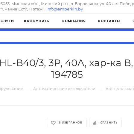
23053, Минская обл., Минский р-н., д. Боровляны, ул. 40 лет Побед
"Смачна Естi", 11 этаж.)
info@amperkin.by
УСЛУГИ
КАК КУПИТЬ
КОМПАНИЯ
КОНТАКТЫ
L-B40/3, 3P, 40A, хар-ка B,
194785
—
—
орудование
Автоматические выключатели
Авт. выключате
В ИЗБРАННОЕ
СРАВНИТЬ