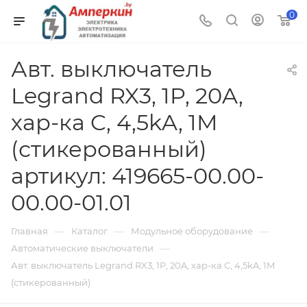
0
Авт. выключатель
Legrand RX3, 1P, 20A,
хар-ка C, 4,5kA, 1M
(стикерованный)
артикул: 419665-00.00-
00.00-01.01
—
—
—
Главная
Каталог
Модульное оборудование
—
Автоматические выключатели
Авт. выключатель Legrand RX3, 1P, 20A, хар-ка C, 4,5kA, 1M
(стикерованный)