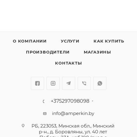
Предназначены для управления нагрузками,
разъединения электрических цепей и защиты от
перегрузки и
короткого замыкания.
Автоматический выключатель Легранд совместим с
гребенчатыми шинами.
О КОМПАНИИ
УСЛУГИ
КАК КУПИТЬ
Отсутствует возможность установки
ПРОИЗВОДИТЕЛИ
МАГАЗИНЫ
вспомогательных устройств и дополнительных
модулей дифференциальной защиты.
КОНТАКТЫ
Возможно пломбирование в положениях "Включен"
или "Отключен".
+375297098098
info@amperkin.by
РБ, 223053, Минская обл., Минский
р-н., д. Боровляны, ул. 40 лет