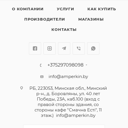
Автоматический выключатель Легранд совместим с
гребенчатыми шинами.
О КОМПАНИИ
УСЛУГИ
КАК КУПИТЬ
Возможно пломбирование в положениях "Включен"
ПРОИЗВОДИТЕЛИ
МАГАЗИНЫ
или "Отключен".
Большой ассортимент аксессуаров и модулей
КОНТАКТЫ
расширения.
+375297098098
info@amperkin.by
РБ, 223053, Минская обл., Минский
р-н., д. Боровляны, ул. 40 лет
Победы, 23А, каб.100 (вход с
правой стороны здания, со
стороны кафе "Смачна Естi", 11
этаж.)
info@amperkin.by