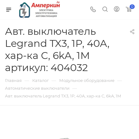
0
Авт. выключатель
Legrand TX3, 1P, 40A,
хар-ка C, 6kA, 1M
артикул: 404032
—
—
—
Главная
Каталог
Модульное оборудование
—
Автоматические выключатели
Авт. выключатель Legrand TX3, 1P, 40A, хар-ка C, 6kA, 1M