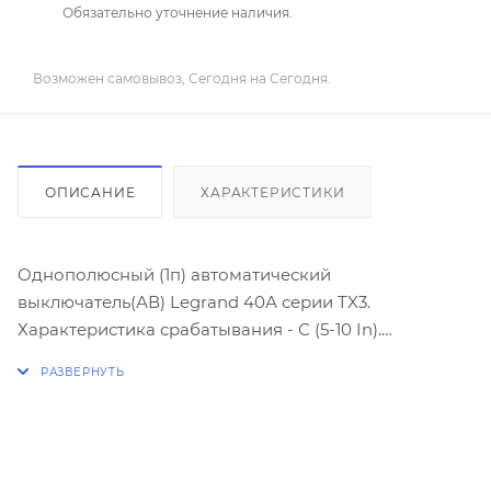
Обязательно уточнение наличия.
Возможен самовывоз, Сегодня на Сегодня.
ОПИСАНИЕ
ХАРАКТЕРИСТИКИ
Однополюсный (1п) автоматический
выключатель(АВ) Legrand 40А серии TX3.
Характеристика срабатывания - С (5-10 In).
Отключающая способность 6кА.
Предназначены для управления нагрузками,
разъединения электрических цепей и защиты от
перегрузки и
короткого замыкания.